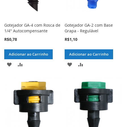
Gotejador GA-4 com Rosca de
Gotejador GA-2 com Base
1/4" Autocompensante
Grapa - Regulável
R$0,78
R$1,10
Adicionar ao Carrinho
Adicionar ao Carrinho
ADICIONAR
ADICIONAR
ADICIONAR
ADICIONAR
À
PARA
À
PARA
LISTA
COMPARAR
LISTA
COMPARAR
DE
DE
DESEJOS
DESEJOS