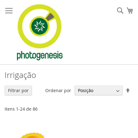
Pular
para
Pesqu
Me
o
conteúdo
Irrigação
Defi
Ordenar por
Filtrar por
Dir
Dec
Itens
1
-
24
de
86