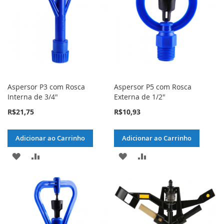
DESEJOS
DESEJOS
Aspersor P3 com Rosca
Aspersor P5 com Rosca
Interna de 3/4"
Externa de 1/2"
R$21,75
R$10,93
Adicionar ao Carrinho
Adicionar ao Carrinho
ADICIONAR
ADICIONAR
ADICIONAR
ADICIONAR
À
PARA
À
PARA
LISTA
COMPARAR
LISTA
COMPARAR
DE
DE