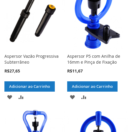
DE
DE
DESEJOS
DESEJOS
Aspersor Vazão Progressiva
Aspersor P5 com Anilha de
Subterrâneo
16mm e Pinça de Fixação
R$27,65
R$11,67
Adicionar ao Carrinho
Adicionar ao Carrinho
ADICIONAR
ADICIONAR
ADICIONAR
ADICIONAR
À
PARA
À
PARA
LISTA
COMPARAR
LISTA
COMPARAR
DE
DE