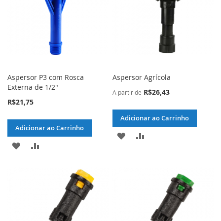
DESEJOS
DESEJOS
Aspersor P3 com Rosca
Aspersor Agrícola
Externa de 1/2"
R$26,43
A partir de
R$21,75
Adicionar ao Carrinho
Adicionar ao Carrinho
ADICIONAR
ADICIONAR
ADICIONAR
ADICIONAR
À
PARA
À
PARA
LISTA
COMPARAR
LISTA
COMPARAR
DE
DE
DESEJOS
DESEJOS