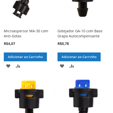
Microaspersor MA-30 com
Gotejador GA-10 com Base
Anti-Gotas
Grapa Autocompensante
R$4,07
R$0,78
Adicionar ao Carrinho
Adicionar ao Carrinho
ADICIONAR
ADICIONAR
ADICIONAR
ADICIONAR
À
PARA
À
PARA
LISTA
COMPARAR
LISTA
COMPARAR
DE
DE
DESEJOS
DESEJOS