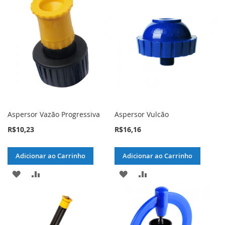
Aspersor Vazão Progressiva
Aspersor Vulcão
R$10,23
R$16,16
Adicionar ao Carrinho
Adicionar ao Carrinho
ADICIONAR
ADICIONAR
ADICIONAR
ADICIONAR
À
PARA
À
PARA
LISTA
COMPARAR
LISTA
COMPARAR