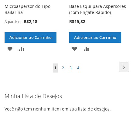
Microaspersor do Tipo
Base Esqui para Aspersores
Bailarina
(com Engate Rápido)
R$2,18
R$15,82
A partir de
Adicionar ao Carrinho
Adicionar ao Carrinho
ADICIONAR
ADICIONAR
ADICIONAR
ADICIONAR
À
PARA
À
PARA
Página
Págin
Próxi
Você
Página
Página
Página
1
2
3
4
LISTA
COMPARAR
LISTA
COMPARAR
esta
DE
DE
lendo
DESEJOS
DESEJOS
Minha Lista de Desejos
a
pagina
Você não tem nenhum item em sua lista de desejos.