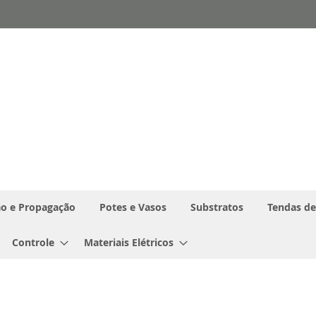
o e Propagação
Potes e Vasos
Substratos
Tendas de
Controle
Materiais Elétricos