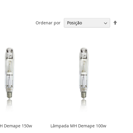
Definir
Ordenar por
Direção
Decresc
H Demape 150w
Lâmpada MH Demape 100w