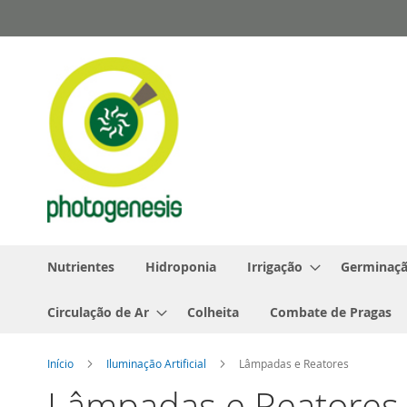
Pular
para
o
conteúdo
Nutrientes
Hidroponia
Irrigação
Germinaçã
Circulação de Ar
Colheita
Combate de Pragas
Início
Iluminação Artificial
Lâmpadas e Reatores
Lâmpadas e Reatores