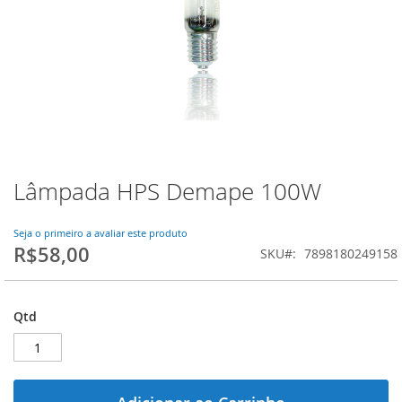
Lâmpada HPS Demape 100W
Saltar
para
o
Seja o primeiro a avaliar este produto
início
R$58,00
SKU
7898180249158
da
Galeria
de
imagens
Qtd