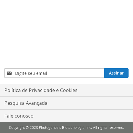
Inscreva-
Assinar
se
na
nossa
Política de Privacidade e Cookies
Newsletter:
Pesquisa Avançada
Fale conosco
Copyright © 2023 Photogenesis Biotecnologia, Inc. All rights reserved.