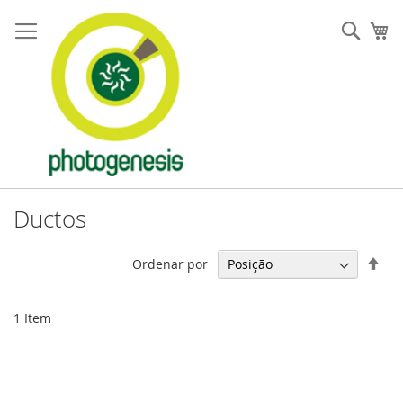
Pular
para
Pesqu
Me
o
conteúdo
Ductos
Defi
Ordenar por
Dir
Dec
1
Item