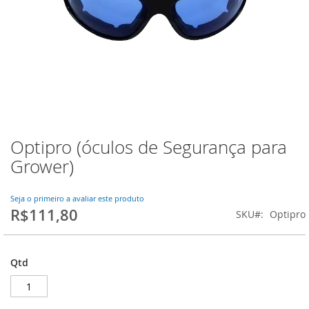
Optipro (óculos de Segurança para
Saltar
para
Grower)
o
início
da
Seja o primeiro a avaliar este produto
R$111,80
Galeria
SKU
Optipro
de
imagens
Qtd