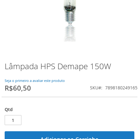
Lâmpada HPS Demape 150W
Saltar
para
o
Seja o primeiro a avaliar este produto
início
R$60,50
SKU
7898180249165
da
Galeria
de
imagens
Qtd