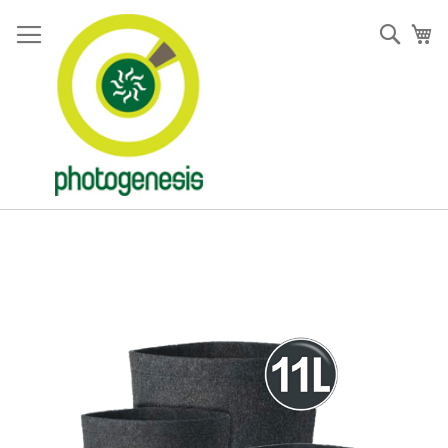
Pular
para
Pesqu
Me
o
conteúdo
Pular
para
o
final
da
Galeria
de
imagens