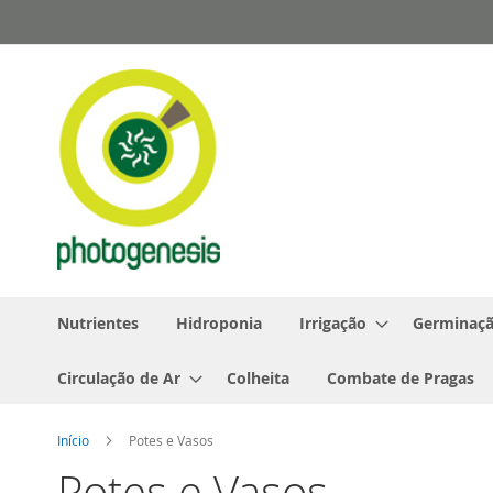
Pular
para
o
conteúdo
Nutrientes
Hidroponia
Irrigação
Germinaçã
Circulação de Ar
Colheita
Combate de Pragas
Início
Potes e Vasos
Potes e Vasos