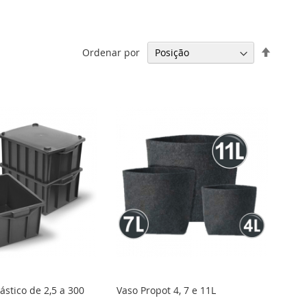
Definir
Ordenar por
Direção
Decresc
ástico de 2,5 a 300
Vaso Propot 4, 7 e 11L