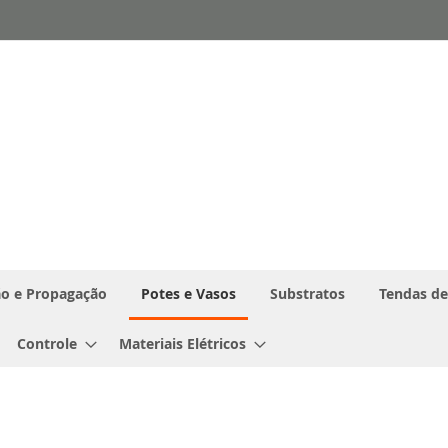
o e Propagação
Potes e Vasos
Substratos
Tendas de
Controle
Materiais Elétricos