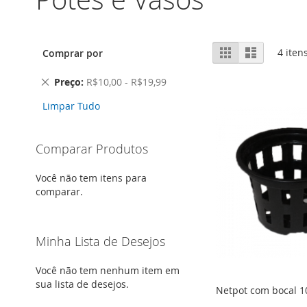
Ver
Grade
Lista
4
iten
Comprar por
como
Remover
Preço
R$10,00 - R$19,99
este
Limpar Tudo
Item
Comparar Produtos
Você não tem itens para
comparar.
Minha Lista de Desejos
Você não tem nenhum item em
sua lista de desejos.
Netpot com bocal 