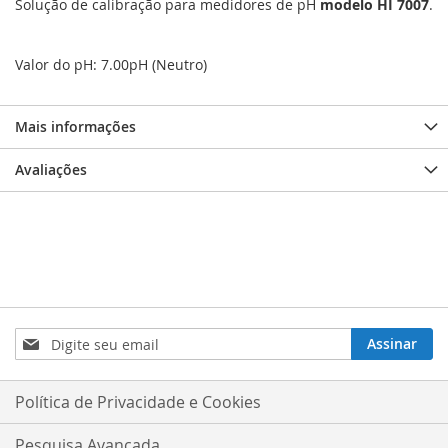
Solução de calibração para medidores de pH
modelo HI 7007
.
Valor do pH: 7.00pH (Neutro)
Mais informações
Avaliações
Inscreva-
Assinar
se
na
nossa
Política de Privacidade e Cookies
Newsletter:
Pesquisa Avançada