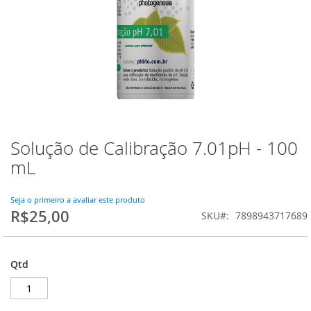
Solução de Calibração 7.01pH - 100
Saltar
para
mL
o
início
da
Seja o primeiro a avaliar este produto
R$25,00
Galeria
SKU
7898943717689
de
imagens
Qtd