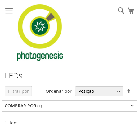
Pular
para
Pesqu
Me
o
conteúdo
LEDs
Defi
Ordenar por
Filtrar por
Dir
Dec
COMPRAR POR
1
Item