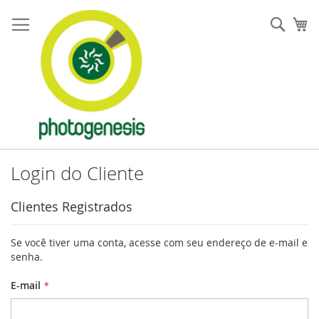
Pular
para
Pesqu
Me
o
conteúdo
Login do Cliente
Clientes Registrados
Se você tiver uma conta, acesse com seu endereço de e-mail e
senha.
E-mail