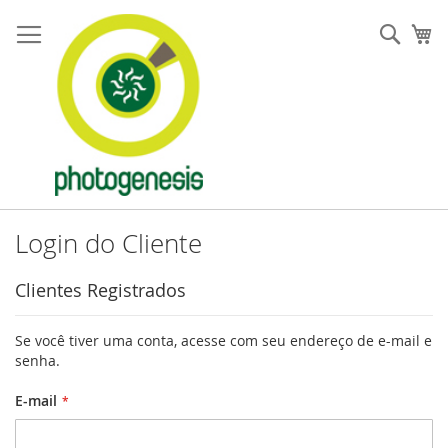
Pular
para
Pesqu
Me
o
conteúdo
Login do Cliente
Clientes Registrados
Se você tiver uma conta, acesse com seu endereço de e-mail e
senha.
E-mail