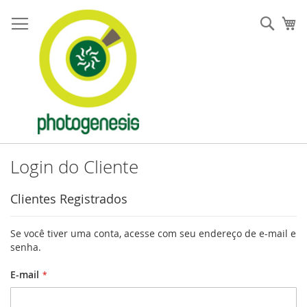
Pular
para
Pesqu
Me
o
conteúdo
Login do Cliente
Clientes Registrados
Se você tiver uma conta, acesse com seu endereço de e-mail e
senha.
E-mail