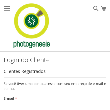
Pular
para
Pesqu
Me
o
conteúdo
Login do Cliente
Clientes Registrados
Se você tiver uma conta, acesse com seu endereço de e-mail e
senha.
E-mail