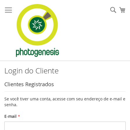
Pular
para
Pesqu
Me
o
conteúdo
Login do Cliente
Clientes Registrados
Se você tiver uma conta, acesse com seu endereço de e-mail e
senha.
E-mail