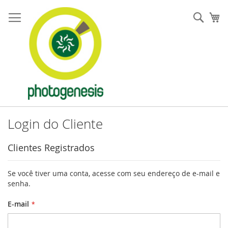
Pular
para
Pesqu
Me
o
conteúdo
Login do Cliente
Clientes Registrados
Se você tiver uma conta, acesse com seu endereço de e-mail e
senha.
E-mail