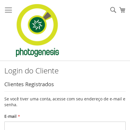
Pular
para
Pesqu
Me
o
conteúdo
Login do Cliente
Clientes Registrados
Se você tiver uma conta, acesse com seu endereço de e-mail e
senha.
E-mail