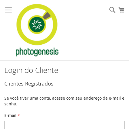
Pular
para
Pesqu
Me
o
conteúdo
Login do Cliente
Clientes Registrados
Se você tiver uma conta, acesse com seu endereço de e-mail e
senha.
E-mail