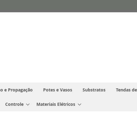
o e Propagação
Potes e Vasos
Substratos
Tendas de
Controle
Materiais Elétricos