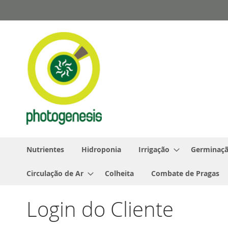
Pular
para
o
conteúdo
Nutrientes
Hidroponia
Irrigação
Germinaçã
Circulação de Ar
Colheita
Combate de Pragas
Login do Cliente