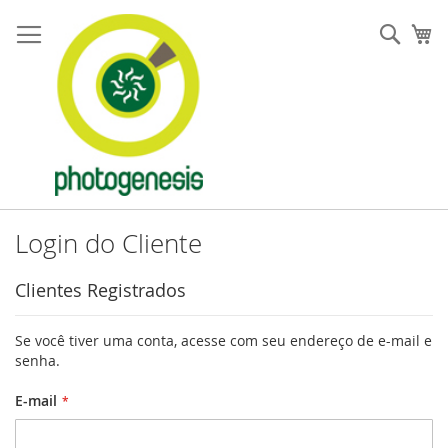
Pular
para
Pesqu
Me
o
conteúdo
Login do Cliente
Clientes Registrados
Se você tiver uma conta, acesse com seu endereço de e-mail e
senha.
E-mail