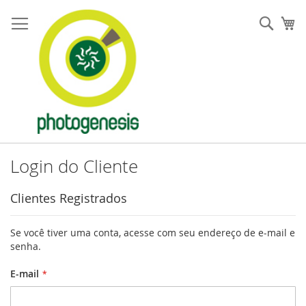
Pular
para
Pesqu
Me
o
conteúdo
Login do Cliente
Clientes Registrados
Se você tiver uma conta, acesse com seu endereço de e-mail e
senha.
E-mail