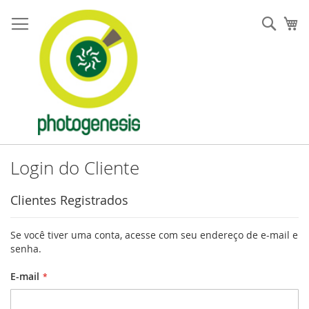
Pular
para
Pesqu
Me
o
conteúdo
Login do Cliente
Clientes Registrados
Se você tiver uma conta, acesse com seu endereço de e-mail e
senha.
E-mail