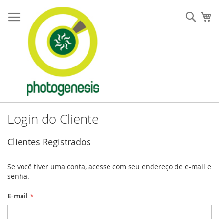
Pular
para
Pesqu
Me
o
conteúdo
Login do Cliente
Clientes Registrados
Se você tiver uma conta, acesse com seu endereço de e-mail e
senha.
E-mail