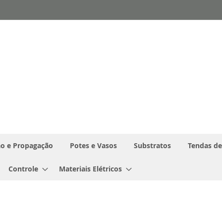
o e Propagação
Potes e Vasos
Substratos
Tendas de
Controle
Materiais Elétricos