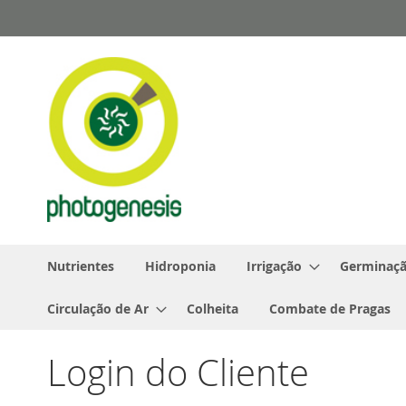
Pular
para
o
conteúdo
Nutrientes
Hidroponia
Irrigação
Germinaçã
Circulação de Ar
Colheita
Combate de Pragas
Login do Cliente