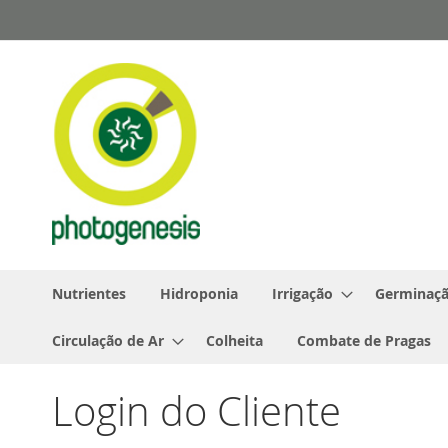
Pular
para
o
conteúdo
Nutrientes
Hidroponia
Irrigação
Germinaçã
Circulação de Ar
Colheita
Combate de Pragas
Login do Cliente