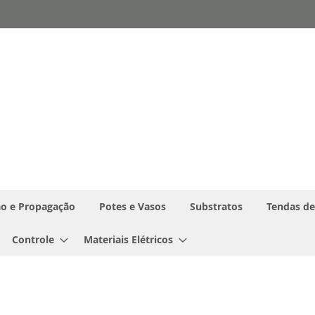
o e Propagação
Potes e Vasos
Substratos
Tendas de
Controle
Materiais Elétricos