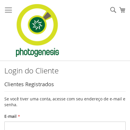
Pular
para
Pesqu
Me
o
conteúdo
Login do Cliente
Clientes Registrados
Se você tiver uma conta, acesse com seu endereço de e-mail e
senha.
E-mail