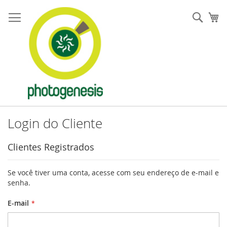
Pular
para
Pesqu
Me
o
conteúdo
Login do Cliente
Clientes Registrados
Se você tiver uma conta, acesse com seu endereço de e-mail e
senha.
E-mail