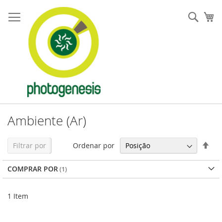
Pular
para
Pesqu
Me
o
conteúdo
Ambiente (Ar)
Defi
Ordenar por
Filtrar por
Dir
Dec
COMPRAR POR
1
Item