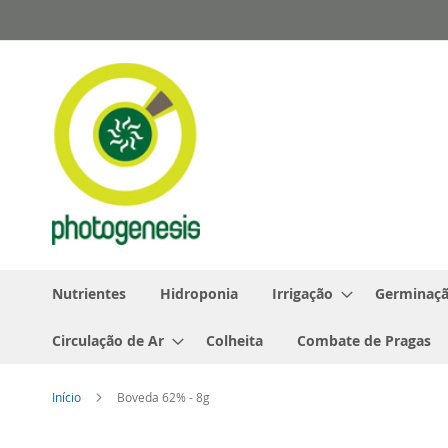
Pular
para
o
conteúdo
Nutrientes
Hidroponia
Irrigação
Germinaçã
Circulação de Ar
Colheita
Combate de Pragas
Início
Boveda 62% - 8g
Pular