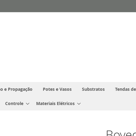
o e Propagação
Potes e Vasos
Substratos
Tendas de
Controle
Materiais Elétricos
Boved