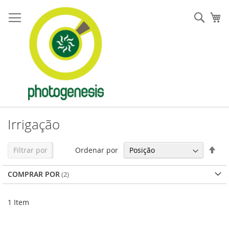
Pular
para
Pesqu
Me
o
conteúdo
Irrigação
Defi
Ordenar por
Filtrar por
Dir
Dec
COMPRAR POR
1
Item