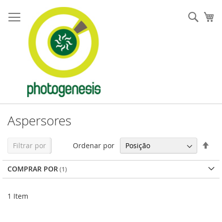
Pular
para
Pesqu
Me
o
conteúdo
Aspersores
Defi
Ordenar por
Filtrar por
Dir
Dec
COMPRAR POR
1
Item