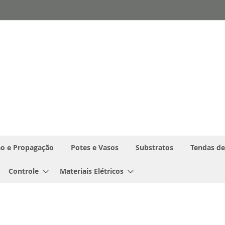
o e Propagação
Potes e Vasos
Substratos
Tendas de
Controle
Materiais Elétricos