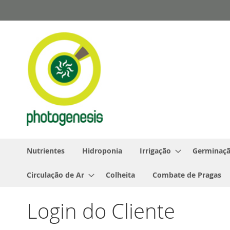
Pular
para
o
conteúdo
Nutrientes
Hidroponia
Irrigação
Germinaçã
Circulação de Ar
Colheita
Combate de Pragas
Login do Cliente