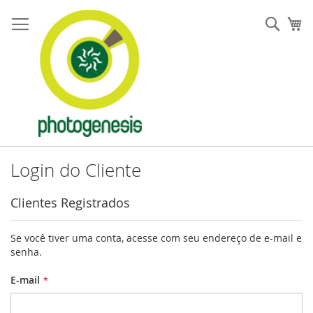
Pular
para
Pesqu
Me
o
conteúdo
Login do Cliente
Clientes Registrados
Se você tiver uma conta, acesse com seu endereço de e-mail e
senha.
E-mail