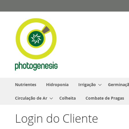
Pular
para
o
conteúdo
Nutrientes
Hidroponia
Irrigação
Germinaçã
Circulação de Ar
Colheita
Combate de Pragas
Login do Cliente