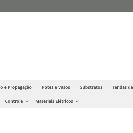
o e Propagação
Potes e Vasos
Substratos
Tendas de
Controle
Materiais Elétricos