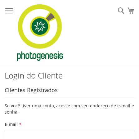
Pular
para
Pesqu
Me
o
conteúdo
Login do Cliente
Clientes Registrados
Se você tiver uma conta, acesse com seu endereço de e-mail e
senha.
E-mail