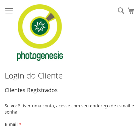
Pular
para
Pesqu
Me
o
conteúdo
Login do Cliente
Clientes Registrados
Se você tiver uma conta, acesse com seu endereço de e-mail e
senha.
E-mail