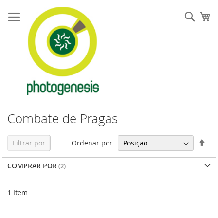
Pular
para
Pesqu
Me
o
conteúdo
Combate de Pragas
Defi
Ordenar por
Filtrar por
Dir
Dec
COMPRAR POR
1
Item