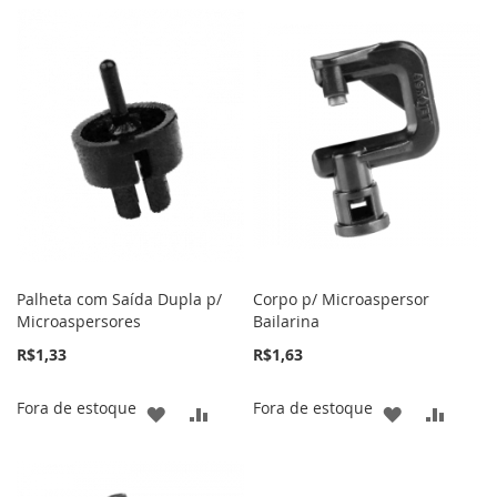
Palheta com Saída Dupla p/
Corpo p/ Microaspersor
Microaspersores
Bailarina
R$1,33
R$1,63
Fora de estoque
Fora de estoque
ADICIONAR
ADICIONAR
ADICIONAR
ADICI
À
PARA
À
PARA
LISTA
COMPARAR
LISTA
COMP