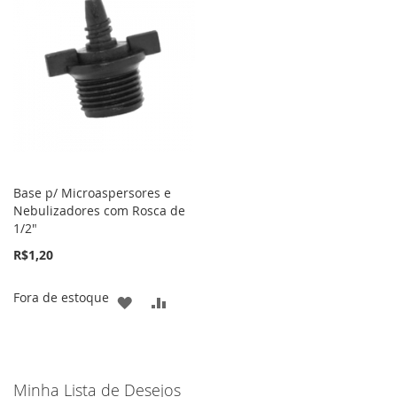
DE
DE
DESEJOS
DESEJOS
Base p/ Microaspersores e
Nebulizadores com Rosca de
1/2"
R$1,20
Fora de estoque
ADICIONAR
ADICIONAR
À
PARA
LISTA
COMPARAR
Minha Lista de Desejos
DE