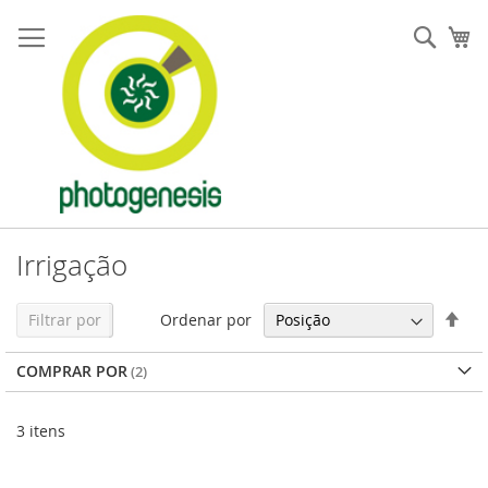
Pular
para
Pesqu
Me
o
conteúdo
Irrigação
Defi
Ordenar por
Filtrar por
Dir
Dec
COMPRAR POR
3
itens