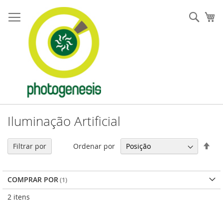
Pular
para
Pesqu
Me
o
conteúdo
Iluminação Artificial
Defi
Ordenar por
Filtrar por
Dir
Dec
COMPRAR POR
2
itens