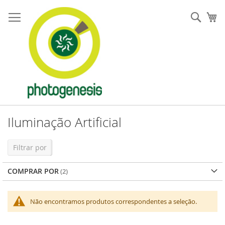
Pular
para
Pesqu
Me
o
conteúdo
Iluminação Artificial
Filtrar por
COMPRAR POR
Não encontramos produtos correspondentes a seleção.