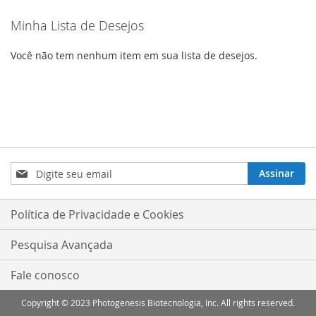
Minha Lista de Desejos
Você não tem nenhum item em sua lista de desejos.
Inscreva-
Assinar
se
na
nossa
Política de Privacidade e Cookies
Newsletter:
Pesquisa Avançada
Fale conosco
Copyright © 2023 Photogenesis Biotecnologia, Inc. All rights reserved.