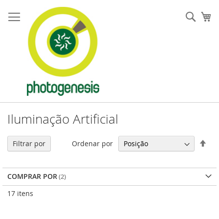
Pular
para
Pesqu
Me
o
conteúdo
Iluminação Artificial
Defi
Ordenar por
Filtrar por
Dir
Dec
COMPRAR POR
17
itens