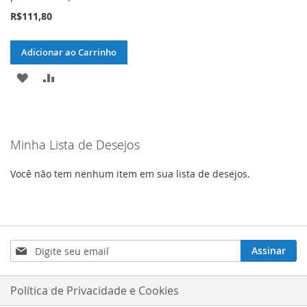
R$111,80
Adicionar ao Carrinho
ADICIONAR
ADICIONAR
À
PARA
LISTA
COMPARAR
Minha Lista de Desejos
DE
DESEJOS
Você não tem nenhum item em sua lista de desejos.
Inscreva-
Assinar
se
na
nossa
Política de Privacidade e Cookies
Newsletter: