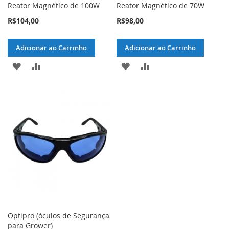
Reator Magnético de 100W
Reator Magnético de 70W
R$104,00
R$98,00
Adicionar ao Carrinho
Adicionar ao Carrinho
ADICIONAR
ADICIONAR
ADICIONAR
ADICIONAR
À
PARA
À
PARA
LISTA
COMPARAR
LISTA
COMPARAR
DE
DE
DESEJOS
DESEJOS
Optipro (óculos de Segurança
para Grower)