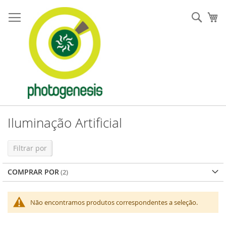
Pular
para
Pesqu
Me
o
conteúdo
Iluminação Artificial
Filtrar por
COMPRAR POR
Não encontramos produtos correspondentes a seleção.