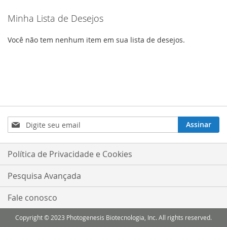
Minha Lista de Desejos
Você não tem nenhum item em sua lista de desejos.
Inscreva-
Assinar
se
na
nossa
Política de Privacidade e Cookies
Newsletter:
Pesquisa Avançada
Fale conosco
Copyright © 2023 Photogenesis Biotecnologia, Inc. All rights reserved.