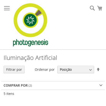
Pular
para
Pesqu
Me
o
conteúdo
Iluminação Artificial
Defi
Ordenar por
Filtrar por
Dir
Dec
COMPRAR POR
5
itens