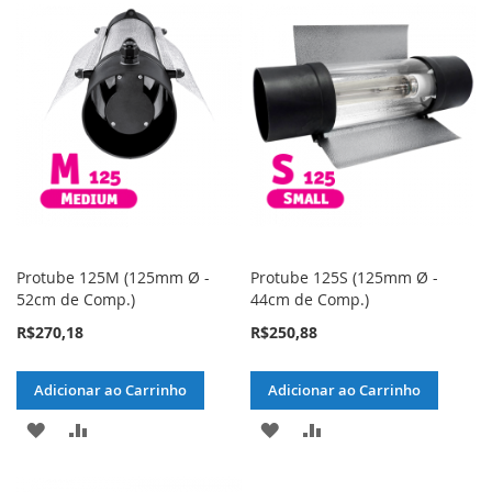
LISTA
COMPARAR
LISTA
COMPARAR
DE
DE
DESEJOS
DESEJOS
Protube 125M (125mm Ø -
Protube 125S (125mm Ø -
52cm de Comp.)
44cm de Comp.)
R$270,18
R$250,88
Adicionar ao Carrinho
Adicionar ao Carrinho
ADICIONAR
ADICIONAR
ADICIONAR
ADICIONAR
À
PARA
À
PARA