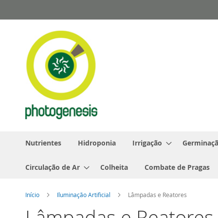
Pular
para
o
conteúdo
Nutrientes
Hidroponia
Irrigação
Germinaçã
Circulação de Ar
Colheita
Combate de Pragas
Início
Iluminação Artificial
Lâmpadas e Reatores
Lâmpadas e Reatores