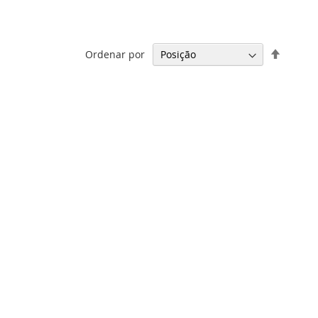
Definir
Ordenar por
Direção
Decresc