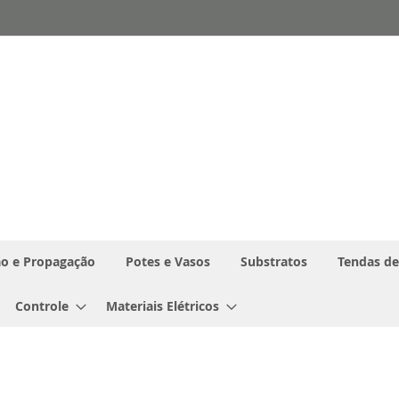
o e Propagação
Potes e Vasos
Substratos
Tendas de
Controle
Materiais Elétricos