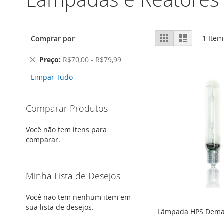
Ver
Grade
Lista
1
Item
Comprar por
como
Remover
Preço
R$70,00 - R$79,99
este
Limpar Tudo
Item
Comparar Produtos
Você não tem itens para
comparar.
Minha Lista de Desejos
Você não tem nenhum item em
sua lista de desejos.
Lâmpada HPS Dem