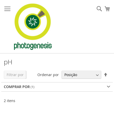
Pular
para
Pesqu
Me
o
conteúdo
pH
Defi
Ordenar por
Filtrar por
Dir
Dec
COMPRAR POR
2
itens