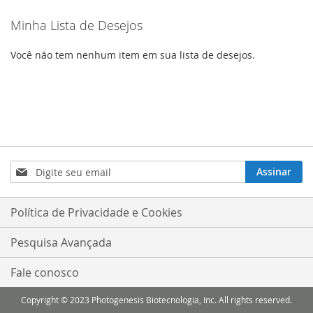
Minha Lista de Desejos
Você não tem nenhum item em sua lista de desejos.
Inscreva-
Assinar
se
na
nossa
Política de Privacidade e Cookies
Newsletter:
Pesquisa Avançada
Fale conosco
Copyright © 2023 Photogenesis Biotecnologia, Inc. All rights reserved.