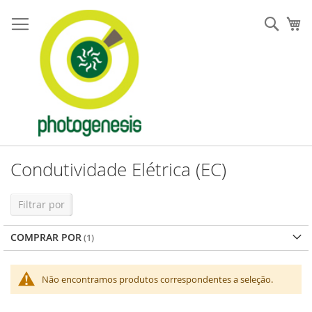
Pular
para
Pesqu
Me
o
conteúdo
Condutividade Elétrica (EC)
Filtrar por
COMPRAR POR
Não encontramos produtos correspondentes a seleção.